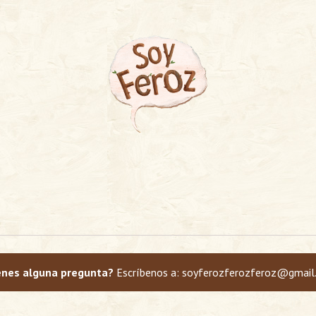
enes alguna pregunta?
Escríbenos a: soyferozferozferoz@gmail